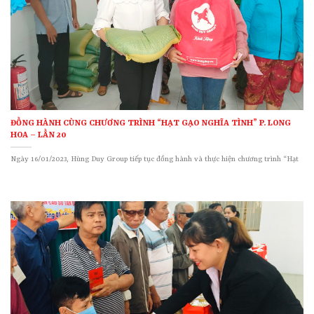
ĐỒNG HÀNH CÙNG CHƯƠNG TRÌNH “HẠT GẠO NGHĨA TÌNH” P. LONG
HOA – LẦN 20
Ngày 16/01/2023, Hùng Duy Group tiếp tục đồng hành và thực hiện chương trình “Hạt