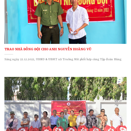
TRAO NHÀ ĐỒNG ĐỘI CHO ANH NGUYỄN HOÀNG VŨ
Sáng ngày 22.12.2022, UBND & UBMT xã Truông Mít phối hợp cùng Tập đoàn Hùng