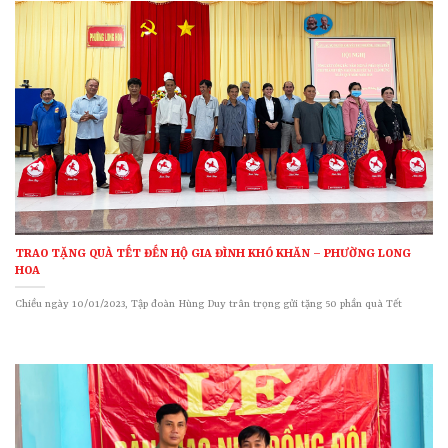
TRAO TẶNG QUÀ TẾT ĐẾN HỘ GIA ĐÌNH KHÓ KHĂN – PHƯỜNG LONG
HOA
Chiều ngày 10/01/2023, Tập đoàn Hùng Duy trân trọng gửi tặng 50 phần quà Tết