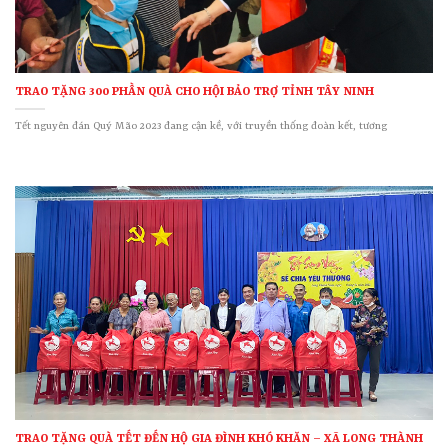
TRAO TẶNG 300 PHẦN QUÀ CHO HỘI BẢO TRỢ TỈNH TÂY NINH
Tết nguyên đán Quý Mão 2023 đang cận kề, với truyền thống đoàn kết, tương
TRAO TẶNG QUÀ TẾT ĐẾN HỘ GIA ĐÌNH KHÓ KHĂN – XÃ LONG THÀNH