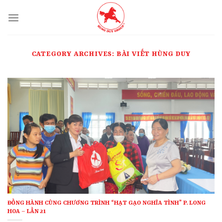
Skip
to
content
CATEGORY ARCHIVES:
BÀI VIẾT HÙNG DUY
ĐỒNG HÀNH CÙNG CHƯƠNG TRÌNH “HẠT GẠO NGHĨA TÌNH” P. LONG
HOA – LẦN 21