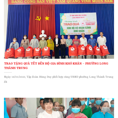
TRAO TẶNG QUÀ TẾT ĐẾN HỘ GIA ĐÌNH KHÓ KHĂN – PHƯỜNG LONG
THÀNH TRUNG
Ngày 16/01/2023, Tập đoàn Hùng Duy phối hợp cùng UBND phường Long Thành Trung
đã