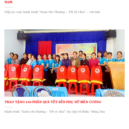
NAM
Tiếp tục cuộc hành trình “Xuân Yêu Thương – Tết Sẻ Chia” – với tinh
TRAO TẶNG 100 PHẦN QUÀ TẾT ĐẾN PHỤ NỮ BIÊN CƯƠNG
Hành trình “Xuân yêu thương – Tết sẻ chia” của Quỹ từ thiện “Hùng Duy