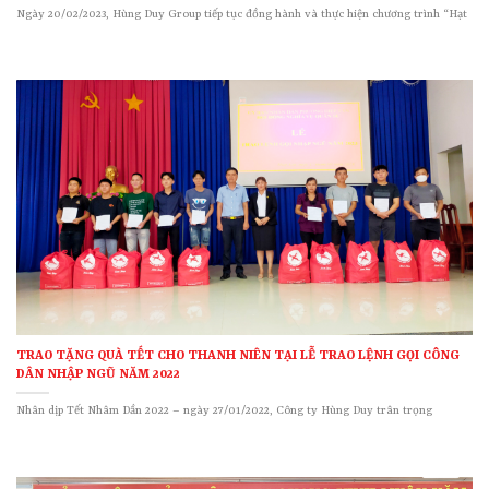
Ngày 20/02/2023, Hùng Duy Group tiếp tục đồng hành và thực hiện chương trình “Hạt
TRAO TẶNG QUÀ TẾT CHO THANH NIÊN TẠI LỄ TRAO LỆNH GỌI CÔNG
DÂN NHẬP NGŨ NĂM 2022
Nhân dịp Tết Nhâm Dần 2022 – ngày 27/01/2022, Công ty Hùng Duy trân trọng