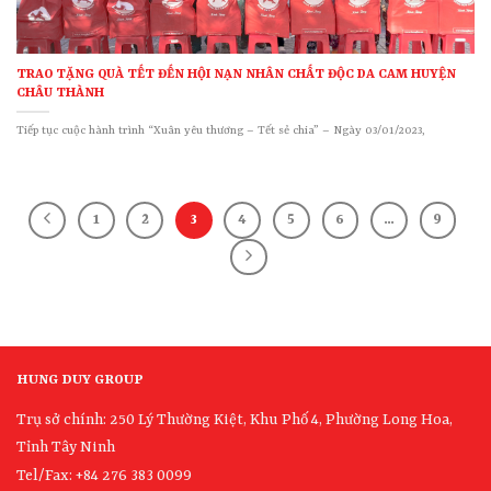
TRAO TẶNG QUÀ TẾT ĐẾN HỘI NẠN NHÂN CHẤT ĐỘC DA CAM HUYỆN
CHÂU THÀNH
Tiếp tục cuộc hành trình “Xuân yêu thương – Tết sẻ chia” – Ngày 03/01/2023,
1
2
3
4
5
6
…
9
HUNG DUY GROUP
Trụ sở chính: 250 Lý Thường Kiệt, Khu Phố 4, Phường Long Hoa,
Tỉnh Tây Ninh
Tel/Fax: +84 276 383 0099