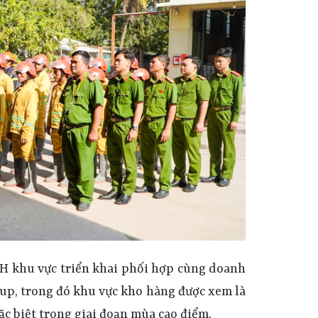
CH
khu vực triển khai phối hợp cùng doanh
up, trong đó
khu vực kho hàng được xem
l
à
ặc biệt trong giai đoạn mùa cao điểm.