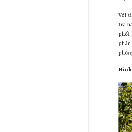
Với t
tra
n
phối 
phản 
phòng
Hình 