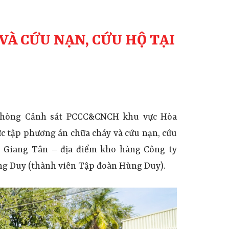
À CỨU NẠN, CỨU HỘ TẠI
Phòng Cảnh sát
PCCC&CNCH
khu vực Hòa
ực tập phương án chữa cháy
và cứu nạn
, c
ứu
ho Giang Tân – địa điểm kho hàng
Công ty
g Duy (t
hành viên Tập đoàn Hùng Duy).