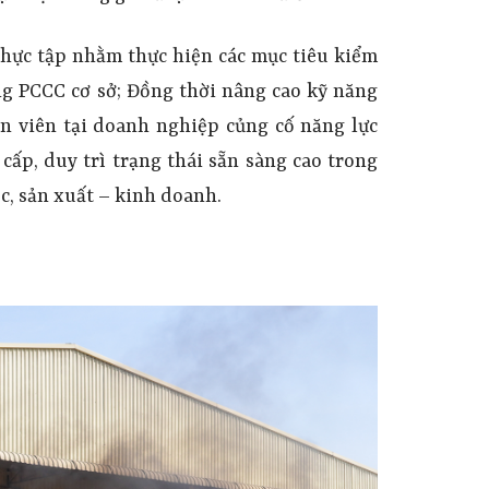
 thực tập
n
hằm thực hiện các mục tiê
u kiểm
ng PCCC cơ sở
;
Đồng thời
nâng cao kỹ năng
n viên
tại doanh nghiệp
củng cố
năng lực
cấp,
d
uy trì trạng thái sẵn sàng
cao
trong
ệc, sản xuất – kinh doanh.