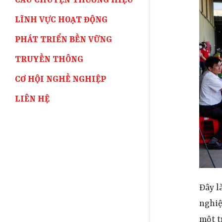
CÂU CHUYỆN THƯƠNG HIỆU
LĨNH VỰC HOẠT ĐỘNG
PHÁT TRIỂN BỀN VỮNG
TRUYỀN THÔNG
CƠ HỘI NGHỀ NGHIỆP
LIÊN HỆ
Đây l
nghiệ
một 