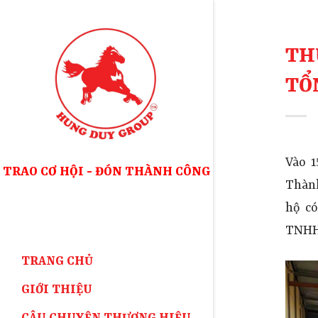
Skip
to
TH
content
TỔ
Vào 
TRAO CƠ HỘI - ĐÓN THÀNH CÔNG
Thành
hộ có
TNHH
TRANG CHỦ
GIỚI THIỆU