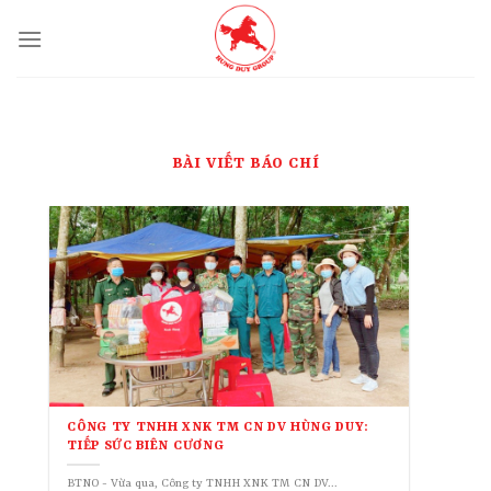
Skip
to
content
BÀI VIẾT BÁO CHÍ
CÔNG TY TNHH XNK TM CN DV HÙNG DUY:
TIẾP SỨC BIÊN CƯƠNG
BTNO - Vừa qua, Công ty TNHH XNK TM CN DV...