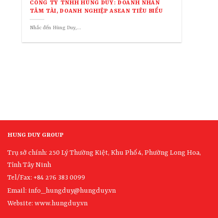
CÔNG TY TNHH HÙNG DUY: DOANH NHÂN
TÂM TÀI, DOANH NGHIỆP ASEAN TIÊU BIỂU
Nhắc đến Hùng Duy,...
HUNG DUY GROUP
Trụ sở chính: 250 Lý Thường Kiệt, Khu Phố 4, Phường Long Hoa,
Tỉnh Tây Ninh
Tel/Fax: +84 276 383 0099
Email: info_hungduy@hungduy.vn
Website:
www.hungduy.vn