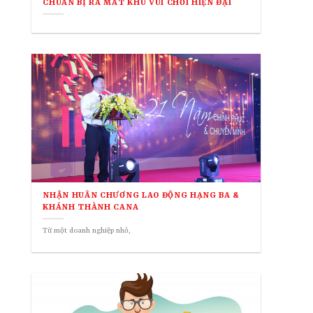
CHUẨN BỊ RA MẮT KHU VUI CHƠI HIỆN ĐẠI
NHẬN HUÂN CHƯƠNG LAO ĐỘNG HẠNG BA &
KHÁNH THÀNH CANA
Từ một doanh nghiệp nhỏ,