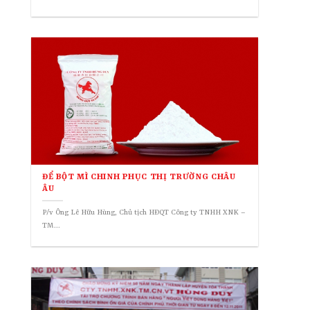
ĐỂ BỘT MÌ CHINH PHỤC THỊ TRƯỜNG CHÂU
ÂU
P/v Ông Lê Hữu Hùng, Chủ tịch HĐQT Công ty TNHH XNK –
TM...