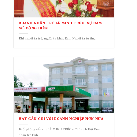
DOANH NHÂN TRẺ LÊ MINH TRÚC: SỰ ĐAM
MÊ CỐNG HIẾN
Khi người ta trẻ, người ta khác lắm. Người ta tự tin,...
HÃY GẦN GŨI VỚI DOANH NGHIỆP HƠN NỮA
Buổi phỏng vấn chị LÊ MINH TRÚC - Chủ tịch Hội Doanh
nhân trẻ tỉnh...