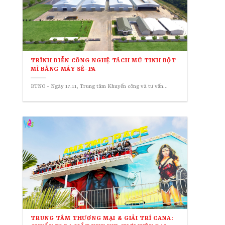
TRÌNH DIỄN CÔNG NGHỆ TÁCH MỦ TINH BỘT
MÌ BẰNG MÁY SÊ-PA
BTNO - Ngày 17.11, Trung tâm Khuyến công và tư vấn...
TRUNG TÂM THƯƠNG MẠI & GIẢI TRÍ CANA: