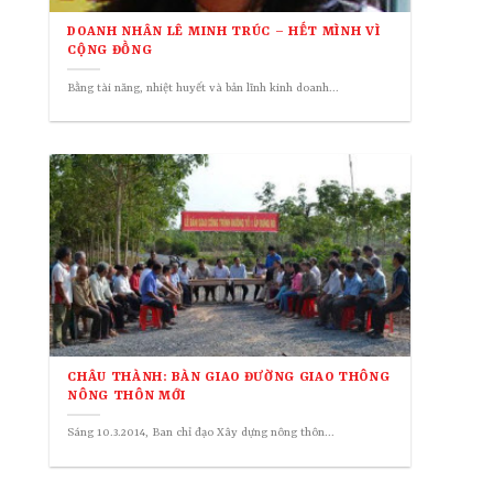
DOANH NHÂN LÊ MINH TRÚC – HẾT MÌNH VÌ
CỘNG ĐỒNG
Bằng tài năng, nhiệt huyết và bản lĩnh kinh doanh...
CHÂU THÀNH: BÀN GIAO ĐƯỜNG GIAO THÔNG
NÔNG THÔN MỚI
Sáng 10.3.2014, Ban chỉ đạo Xây dựng nông thôn...